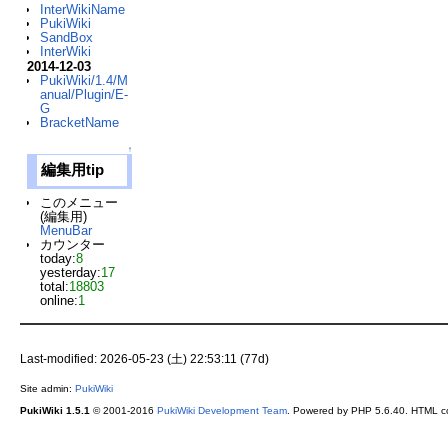
InterWikiName
PukiWiki
SandBox
InterWiki
2014-12-03
PukiWiki/1.4/M
anual/Plugin/E-
G
BracketName
↑
編集用tip
このメニュー
(編集用)
MenuBar
カウンター
today:
8
yesterday:
17
total:
18803
online:
1
Last-modified: 2026-05-23 (土) 22:53:11 (77d)
Site admin:
PukiWiki
PukiWiki 1.5.1
© 2001-2016
PukiWiki Development Team
. Powered by PHP 5.6.40. HTML co