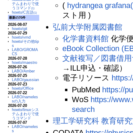
(
hydrangea grafan
テムまわりで使
うコマンド
(1)
howto/C言語
スト用 )
(1)
最新の70件
2026-08-07
弘前大学附属図書館
howto/git
2026-07-29
化学書資料館
化学便
howto/vmd
howto/その他tip
s
eBook Collection (
LABO/GROMA
CS
文献複写／図書借用
2026-07-28
howto/maestro
→ILL申込・確認）
2026-07-26
LABO/Amber
電子リソース
https:
2026-07-25
LABO/gaussian
2026-07-23
PubMed
https://
howto/Office
2026-07-22
LABO/nameles
WoS
https://www
sの入力
2026-07-20
search
howto/linuxシス
テムまわりで使
うコマンド
理工学研究科 教育研
2026-07-07
LABO/nameles
CODATA
https://physic
s