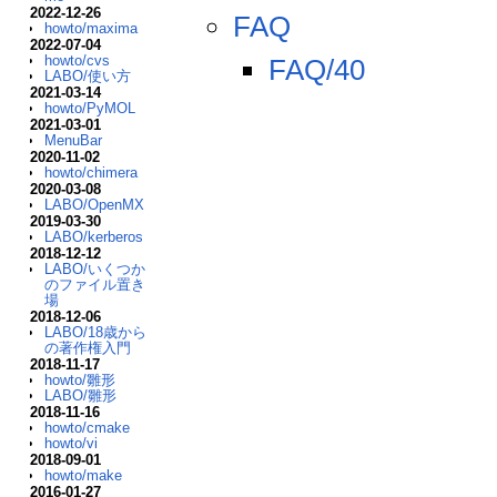
2022-12-26
FAQ
howto/maxima
2022-07-04
howto/cvs
FAQ/40
LABO/使い方
2021-03-14
howto/PyMOL
2021-03-01
MenuBar
2020-11-02
howto/chimera
2020-03-08
LABO/OpenMX
2019-03-30
LABO/kerberos
2018-12-12
LABO/いくつか
のファイル置き
場
2018-12-06
LABO/18歳から
の著作権入門
2018-11-17
howto/雛形
LABO/雛形
2018-11-16
howto/cmake
howto/vi
2018-09-01
howto/make
2016-01-27