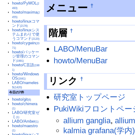
howto/PyMOL
メニュー
(2
†
493)
howto/maxima
(2
455)
howto/linuxコマ
ンド
(2176)
†
階層
howto/linuxシス
テムまわりで使
うコマンド
(2120)
howto/cygwin
(20
LABO/MenuBar
71)
howto/パッケー
ジ管理のコマン
howto/MenuBar
ド
(1991)
howto/C言語
(198
1)
howto/Windows
†
リンク
OS
(1641)
LABO/nameles
s
(1420)
今日の7件
研究室トップページ
howto/git
(6)
howto/chimera
PukiWikiフロントペー
(1)
LABO/研究室ゼ
ミ
(1)
allium ganglia
,
alli
LABO/Amber
(1)
howto/maestro
kalmia grafana(学内
(1)
howto/linuxシス