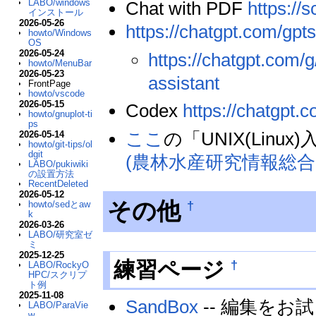
LABO/windows
Chat with PDF
https://
インストール
2026-05-26
https://chatgpt.com/gpt
howto/Windows
OS
2026-05-24
https://chatgpt.com
howto/MenuBar
2026-05-23
assistant
FrontPage
howto/vscode
2026-05-15
Codex
https://chatgpt.
howto/gnuplot-ti
ps
ここ
の「UNIX(Lin
2026-05-14
howto/git-tips/ol
dgit
(農林水産研究情報総合
LABO/pukiwiki
の設置方法
RecentDeleted
2026-05-12
その他
†
howto/sedとaw
k
2026-03-26
LABO/研究室ゼ
ミ
2025-12-25
†
練習ページ
LABO/RockyO
HPC/スクリプ
ト例
2025-11-08
SandBox
-- 編集をお
LABO/ParaVie
w