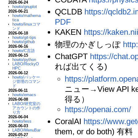
2026-06-24
howto/gnuplot
QCLDB
https://qcldb2.i
2026-06-21
howto/mathema
PDF
tica
howto/linuxコマ
ンド
KAKEN
https://kaken.nii
2026-06-18
howto/git-tips
howto/github
物理のかぎしっぽ
http
2026-06-16
howto/C言語
ChatGPT
https://chat.
2026-06-15
howto/python
LABO/RockyO
れば出てくる)
HPC
2026-06-12
https://platform.open
howto/パッケー
ジ管理のコマン
ド
ニュー→View API ke
2026-06-11
howto/emacs
得る）
2026-06-08
LABO/研究室の
https://openai.com/
アカウントの作
り方
2026-06-04
CoralAI
https://www.get
howto/less
2026-06-03
them, or do both) 有料
LABO/MenuBar
2026-05-27