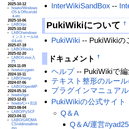
InterWikiSandBox
--
Int
2025-10-12
howto/Windows
OS＆Office/old
＆etc
2025-10-06
†
PukiWikiについて
LABO/pc
2025-10-02
LABO/windows
インストール/ol
PukiWiki
-- PukiWik
d＆etc
2025-07-18
LABO/Rocks
2025-02-20
†
ドキュメント
LABO/Linux入
門
2024-11-09
ヘルプ
-- PukiWik
howto/cygwin
2024-10-11
LABO/temp
テキスト整形のルール(
2024-07-06
LABO/OpenMP
プラグインマニュア
2024-05-16
howto/Igor
2023-12-01
PukiWikiの公式サイト
howto/C++言語
2023-08-04
Q＆A
LABO/PySCF
2023-04-11
LABO/GROMA
Q＆A/運営#yad25
CS/oldinstallme
mo