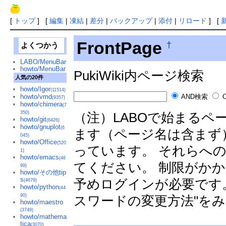
[
トップ
] [
編集
|
凍結
|
差分
|
バックアップ
|
添付
|
リロード
] [
FrontPage
†
よくつかう
LABO/MenuBar
howto/MenuBar
PukiWiki内ページ検索
人気の20件
howto/Igor
(11514)
howto/vmd
AND検索
(9357)
howto/chimera
(7
350)
（注）LABOで始まる
howto/git
(6426)
howto/gnuplot
(6
ます（ページ名は含まず
045)
howto/Office
(520
っています。 それらへ
1)
howto/emacs
(46
てください。 制限がか
99)
howto/その他tip
s
予めログインが必要です
(4679)
howto/python
(44
90)
スワードの変更方法"を
howto/maestro
(3749)
howto/mathema
tica
(3070)